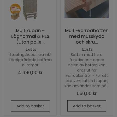
Multikupan –
Multi-varroabotten
Lågnormal & HLS
med musskydd
(utan polle...
och skru...
Exists
Exists
Staplingskupa i trä inkl.
Botten med flera
färdigtrådade hoffma
funktioner: - nedre
n-ramar
delen av botten kan
dras ut för
4 690,00 kr
varroakontroll - För att
öka ventilation i kupan,
kan användas som nä...
650,00 kr
Add to basket
Add to basket