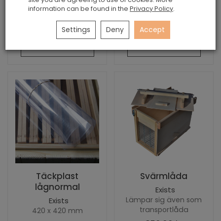
information can be found in the
Privacy Policy
.
Settings
Deny
Accept
Add to basket
Add to basket
Täckplast
Svärmlåda
lågnormal
Exists
Lämpar sig även som
Exists
transportlåda
420 x 420 mm