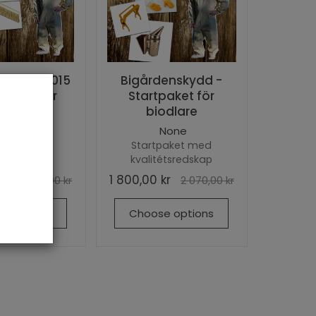
nskydd 2015
Bigårdenskydd -
tpaket för
Startpaket för
iod...
biodlare
None
None
paket med
Startpaket med
étsredskap
kvalitétsredskap
kr
1 800,00 kr
2 070,00 kr
2 070,00 kr
e options
Choose options