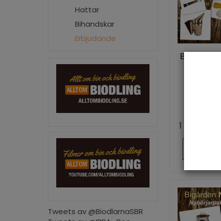
Hattar
Bihandskar
Erbjudande
Bigården
- Start
bio
N
Startp
kvalité
1 800,00 k
Choose
Tweets av @BiodlarnaSBR