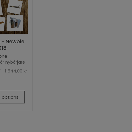
 - Newbie
018
one
för nybörjare
r
1 544,00 kr
 options