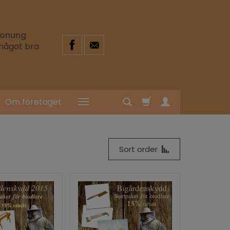
 honung
 något bra
Om företaget
Sort order