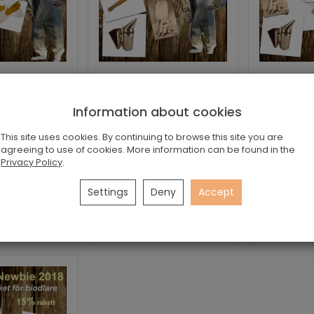
skydd 2018
Bigårdenskydd 2016
Bigårde
paket för
- Startpaket för
- Star
d...
biod...
b
Information about cookies
one
None
This site uses cookies. By continuing to browse this site you are
aket med
Startpaket med
Start
agreeing to use of cookies. More information can be found in the
tsredskap
kvalitétsredskap
kvalit
Privacy Policy
.
r
1 800,00 kr
1 800,00 
2 070,00 kr
2 070,00 kr
Settings
Deny
Accept
 options
Choose options
Choos