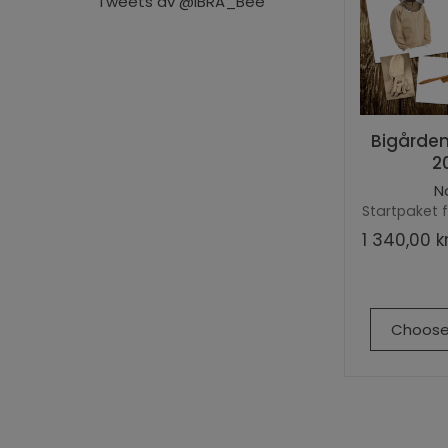
Tweets av @IBRA_Bee
Bigården
2
N
Startpaket 
1 340,00 k
Choose