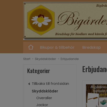
Bikupor & tillbehör
Biredskap
Start
Skyddskläder
Erbjudande
Erbjudan
Kategorier
Tillbaka till frontsidan
Skyddskläder
Overaller
Jackor