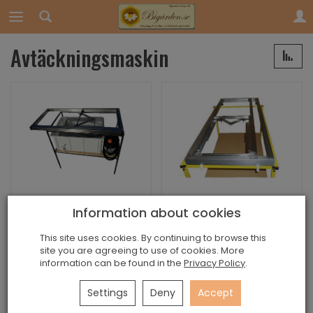
Avtäckningsmaskin
Avtäckningsmaskin
Avtäckningsmaskin
Information about cookies
med ställ
för 2 ramtyper med
stä...
None
This site uses cookies. By continuing to browse this
Avtäckningsmaskin
site you are agreeing to use of cookies. More
None
information can be found in the
Privacy Policy
.
med ånguppvärmd
Avtäckningsmaskin
kniv
med ånguppvärmd
Settings
Deny
Accept
kniv för 2 ramtyper