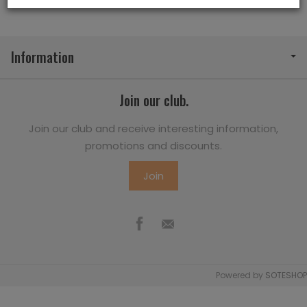
Information
Join our club.
Join our club and receive interesting information,
promotions and discounts.
Join
Powered by
SOTESHOP