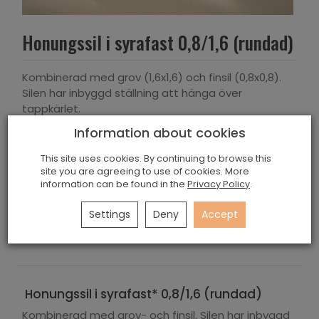
Honungssil i syrafast 0,8/1,6 (rundad)
Kombinerad med grov (1,6x1,6) och finsil (0,8x0,8).
Silen har inbyggd ställning att hänga över
tappkärlet.
Information about cookies
Add feedback:
Artikelnr::
2008
This site uses cookies. By continuing to browse this
site you are agreeing to use of cookies. More
480,00 kr
information can be found in the
Privacy Policy
.
Settings
Deny
Accept
st.
Lägg i varukorgen
Honungssil i syrafast* 0,8/1,6 (rundad)
Kombinerad med grov- och finsil. Silen har inbyggd