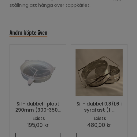
ställning att hänga över tappkärlet.
Andra köpte även
Sil - dubbel i plast
Sil - dubbel 0,8/1,6 i
290mm (300-350...
syrafast (fl...
Exists
Exists
195,00 kr
480,00 kr