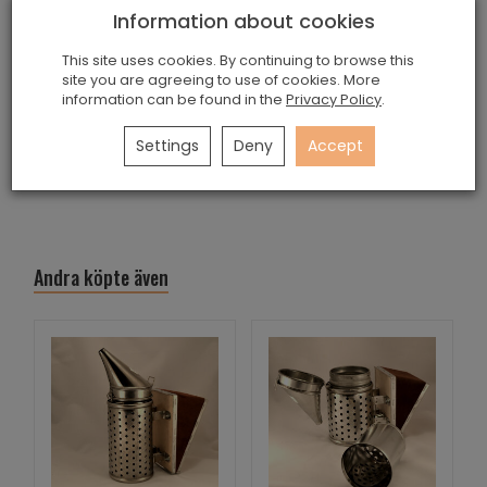
Information about cookies
har dubbla plåthöljen, som ett extra skydd mot
värmen.
This site uses cookies. By continuing to browse this
Tillverkas på beställning med gediget handarbete.
site you are agreeing to use of cookies. More
information can be found in the
Privacy Policy
.
Rökpustens bälg och tratt är utbytbara.
Settings
Deny
Accept
Andra köpte även